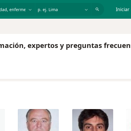
dad, enfermedad o nombre
p. ej. Lima
Iniciar
rmación, expertos y preguntas frecuen