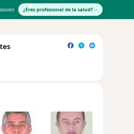
 sesión
¿Eres profesional de la salud?
tes