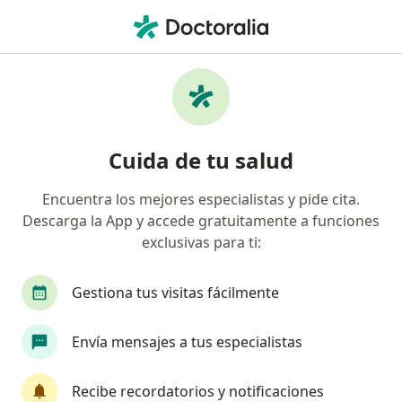
Men
Psicoterapia Individual • Surco, Lima
Filtros
• 1
Seguro
Mapa
Especialistas en Psicoterapia individual
Cuida de tu salud
Surco
Encuentra los mejores especialistas y pide cita.
Descarga la App y accede gratuitamente a funciones
¿Qué especialidad estás buscando?
exclusivas para ti:
Psicólogo
Psiquiatra
Internista
Gestiona tus visitas fácilmente
Envía mensajes a tus especialistas
Recibe recordatorios y notificaciones