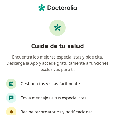
Men
Primera Visita Enfermedades Infecciosas Y Tropicales • Lince, Lima
Filtros
• 1
Seguro
Mapa
Especialistas en Primera visita
Cuida de tu salud
Enfermedades Infecciosas y Tropicales Lince
Encuentra los mejores especialistas y pide cita.
Descarga la App y accede gratuitamente a funciones
¿Qué especialidad estás buscando?
exclusivas para ti:
Infectólogo
Médico general
Internista
Gestiona tus visitas fácilmente
Envía mensajes a tus especialistas
Recibe recordatorios y notificaciones