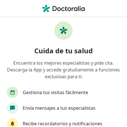
Men
Terapia De Pareja • Lince, Lima
Filtros
• 1
Mapa
Especialistas en Terapia de pareja Lince
Cuida de tu salud
Encuentra los mejores especialistas y pide cita.
¿Qué especialidad estás buscando?
Descarga la App y accede gratuitamente a funciones
Psicólogo
Psiquiatra
Médico general
exclusivas para ti:
Gestiona tus visitas fácilmente
Envía mensajes a tus especialistas
Recibe recordatorios y notificaciones