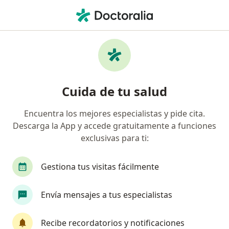
Men
Primera Visita Psicología • Lince, Lima
Filtros
• 1
Mapa
Especialistas en Primera visita Psicología
Cuida de tu salud
Lince
Encuentra los mejores especialistas y pide cita.
Descarga la App y accede gratuitamente a funciones
¿Qué especialidad estás buscando?
exclusivas para ti:
Psicólogo
Gestiona tus visitas fácilmente
Envía mensajes a tus especialistas
Recibe recordatorios y notificaciones