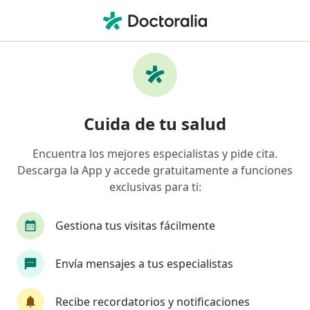
Men
Pediatra • Ate, Lima
Filtros
Seguro
Mapa
Pediatras en Ate
Cuida de tu salud
Encuentra los mejores especialistas y pide cita.
Descarga la App y accede gratuitamente a funciones
exclusivas para ti:
Gestiona tus visitas fácilmente
Dr. Christian Valdivia Rimachi
Envía mensajes a tus especialistas
·
Ver más
Pediatra, Neumólogo pediátrico
49 opinión
Recibe recordatorios y notificaciones