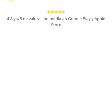
Av. Javier Prado Este 2801 - Consultorio A-102, San Borja
•
Mapa
Consultorio de Neumología pediátrica
Consulta online
desde s/ 120
4.8 y 4.8 de valoración media en Google Play y Apple
Este especialista no ofrece reserva de cita en línea en esta dirección.
Store
Solicita una cita
Dra. Raquel Delgado Valdez
·
Ver más
Pediatra
97 opinión