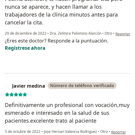
nunca se aparece, y hacen llamar a los
trabajadores de la clínica minutos antes para
cancelar la cita.
en opinión 
29 de diciembre de 2022
•
Dra. Zelmira Palomino Alarcón
•
Otro
•
Reportar
¿Eres este doctor? Responde a la puntuación.
Regístrese ahora
Javier medina
Número de teléfono verificado
J
Definitivamente un profesional con vocación,muy
esmerado e interesado en la salud de sus
pacientes.excelente trato al paciente
en opinión del
5 de octubre de 2022
•
Jose Hernan Valencia Rodriguez
•
Otro
•
Reportar