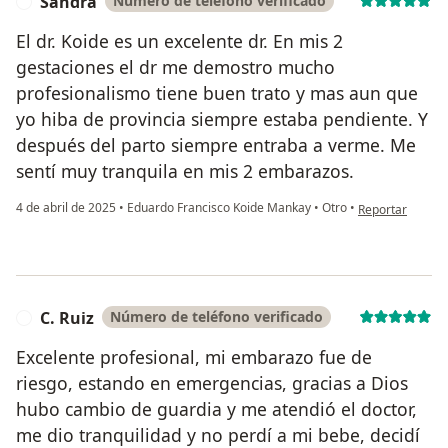
Sandra
Número de teléfono verificado
S
El dr. Koide es un excelente dr. En mis 2
gestaciones el dr me demostro mucho
profesionalismo tiene buen trato y mas aun que
yo hiba de provincia siempre estaba pendiente. Y
después del parto siempre entraba a verme. Me
sentí muy tranquila en mis 2 embarazos.
en opinión del 
4 de abril de 2025
•
Eduardo Francisco Koide Mankay
•
Otro
•
Reportar
C. Ruiz
Número de teléfono verificado
C
Excelente profesional, mi embarazo fue de
riesgo, estando en emergencias, gracias a Dios
hubo cambio de guardia y me atendió el doctor,
me dio tranquilidad y no perdí a mi bebe, decidí