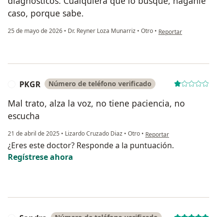
diagnósticos. Cualquiera que lo busque, haganle
caso, porque sabe.
en opinión del usuari
25 de mayo de 2026
•
Dr. Reyner Loza Munarriz
•
Otro
•
Reportar
PKGR
Número de teléfono verificado
P
Mal trato, alza la voz, no tiene paciencia, no
escucha
en opinión del usuario PK
21 de abril de 2025
•
Lizardo Cruzado Diaz
•
Otro
•
Reportar
¿Eres este doctor? Responde a la puntuación.
Regístrese ahora