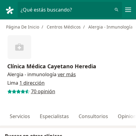
Men
¿Qué estás buscando?
Página De Inicio
Centros Médicos
Alergia - Inmunología
Clínica Médica Cayetano Heredia
Alergia - inmunología
ver más
Lima
1 dirección
70 opinión
Servicios
Especialistas
Consultorios
Opinio
Buscar en otras clínicas