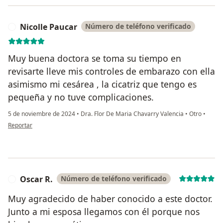
Nicolle Paucar
Número de teléfono verificado
N
Muy buena doctora se toma su tiempo en
revisarte lleve mis controles de embarazo con ella
asimismo mi cesárea , la cicatriz que tengo es
pequeña y no tuve complicaciones.
5 de noviembre de 2024
•
Dra. Flor De Maria Chavarry Valencia
•
Otro
•
en opinión del usuario Nicolle Paucar
Reportar
Oscar R.
Número de teléfono verificado
O
Muy agradecido de haber conocido a este doctor.
Junto a mi esposa llegamos con él porque nos