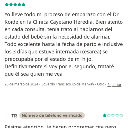
Yo lleve todo mi proceso de embarazo con el Dr
Koide en la Clínica Cayetano Heredia. Bien atento
en cada consulta, tenía trato al hablarnos del
estado del bebé sin la necesidad de alarmar.
Todo excelente hasta la fecha de parto e inclusive
los 3 días que estuve internada (cesarea) se
preocupaba por el estado de mi hijo.
Definitivamente si voy por el segundo, trataré
que èl sea quien me vea
en opinión d
20 de marzo de 2024
•
Eduardo Francisco Koide Mankay
•
Otro
•
Reportar
TR
Número de teléfono verificado
T
Pésima atención, te hacen programar cita pero