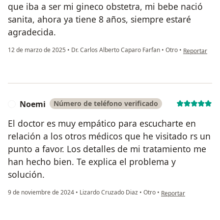
que iba a ser mi gineco obstetra, mi bebe nació
sanita, ahora ya tiene 8 años, siempre estaré
agradecida.
en opinión de
12 de marzo de 2025
•
Dr. Carlos Alberto Caparo Farfan
•
Otro
•
Reportar
Noemi
Número de teléfono verificado
N
El doctor es muy empático para escucharte en
relación a los otros médicos que he visitado rs un
punto a favor. Los detalles de mi tratamiento me
han hecho bien. Te explica el problema y
solución.
en opinión del usuar
9 de noviembre de 2024
•
Lizardo Cruzado Diaz
•
Otro
•
Reportar