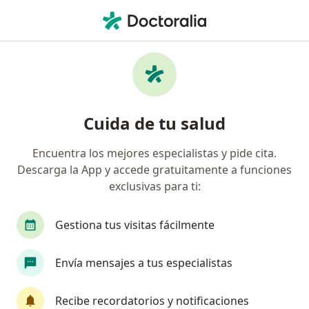
Men
Infectólogo • Ate, Lima
Filtros
Seguro
Mapa
Infectólogos en Ate
Cuida de tu salud
Encuentra los mejores especialistas y pide cita.
Descarga la App y accede gratuitamente a funciones
exclusivas para ti:
Gestiona tus visitas fácilmente
Dr. Leslie Marcial Soto Arquiñigo
Envía mensajes a tus especialistas
Infectólogo, Internista
14 opinión
Recibe recordatorios y notificaciones