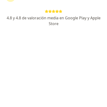
Av. Guardia Civil 337, San Borja
•
Mapa
Clinica San Borja
Primera visita Enfermedades Infecciosas y Tropicales
Precio sin especificar
4.8 y 4.8 de valoración media en Google Play y Apple
Este especialista no ofrece reserva de cita en línea en esta dirección.
Store
Solicita una cita
Clinica San Borja
Enfermedades infecciosas y tropicales, Alergia - inmunología,
·
Ver más
Anatomía patológica
188 opinión