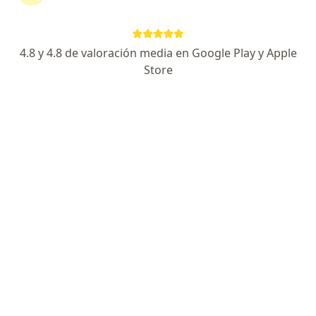
Experta en colposcopia-manejo de lesiones cervix
Especialista en Medicina Familiar- UPCH
Experta en Prevención del cáncer
4.8 y 4.8 de valoración media en Google Play y Apple
Store
Avenida Cesar Vallejo 1475, Lima
•
Mapa
Prevención del cáncer
Este especialista no ofrece reserva de cita en línea en esta dirección.
Solicita una cita
Mia Salud Natural