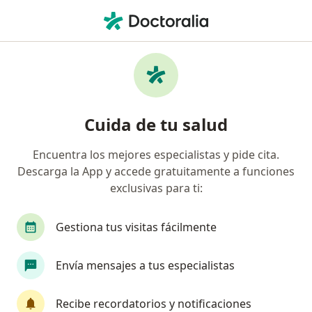
Men
Médico Familiar • Ate, Lima
Filtros
Seguro
Mapa
Médicos familiares en Ate
Cuida de tu salud
Encuentra los mejores especialistas y pide cita.
Descarga la App y accede gratuitamente a funciones
exclusivas para ti:
Gestiona tus visitas fácilmente
Dra. Gabriela Miluska Pezoa Villanueva
Envía mensajes a tus especialistas
Médico familiar
30 opinión
Recibe recordatorios y notificaciones