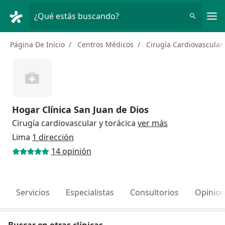
Men
¿Qué estás buscando?
Página De Inicio
Centros Médicos
Cirugía Cardiovascular 
Hogar Clínica San Juan de Dios
Cirugía cardiovascular y torácica
ver más
Lima
1 dirección
14 opinión
Servicios
Especialistas
Consultorios
Opinio
Buscar en otras clínicas