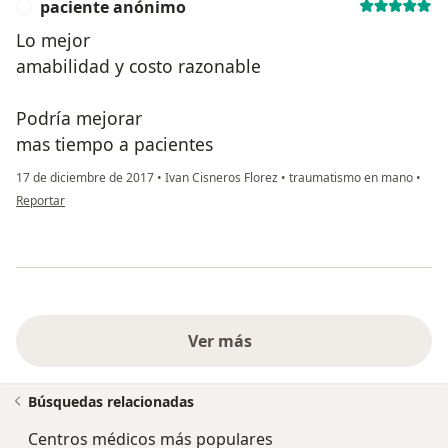
paciente anónimo
P
Lo mejor
amabilidad y costo razonable
Podría mejorar
mas tiempo a pacientes
17 de diciembre de 2017
•
Ivan Cisneros Florez
•
traumatismo en mano
•
en opinión del usuario paciente anónimo
Reportar
Ver más
Búsquedas relacionadas
Centros médicos más populares