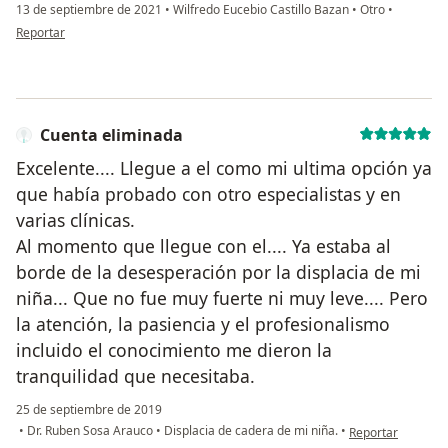
13 de septiembre de 2021
•
Wilfredo Eucebio Castillo Bazan
•
Otro
•
en opinión del usuario K.V
Reportar
Cuenta eliminada
Excelente.... Llegue a el como mi ultima opción ya
que había probado con otro especialistas y en
varias clínicas.
Al momento que llegue con el.... Ya estaba al
borde de la desesperación por la displacia de mi
niña... Que no fue muy fuerte ni muy leve.... Pero
la atención, la pasiencia y el profesionalismo
incluido el conocimiento me dieron la
tranquilidad que necesitaba.
25 de septiembre de 2019
en opinión del us
•
Dr. Ruben Sosa Arauco
•
Displacia de cadera de mi niña.
•
Reportar