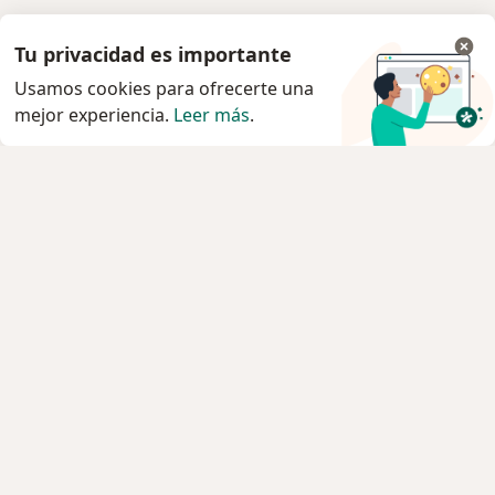
Tu privacidad es importante
Usamos cookies para ofrecerte una
mejor experiencia.
Leer más
.
Servicio
Privacidad y cookies
Política de privacidad para determinados
profesionales de la salud
Quiénes somos
Contacto
Empleos
Nuevas posiciones
Condiciones Generales de Contratación
Para los pacientes
Especialistas
Clínicas