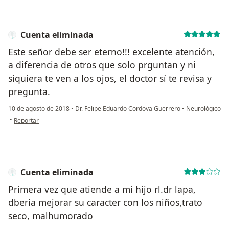
Cuenta eliminada
Este señor debe ser eterno!!! excelente atención,
a diferencia de otros que solo prguntan y ni
siquiera te ven a los ojos, el doctor sí te revisa y
pregunta.
10 de agosto de 2018
•
Dr. Felipe Eduardo Cordova Guerrero
•
Neurológico
en opinión del usuario Cuenta eliminada
•
Reportar
Cuenta eliminada
Primera vez que atiende a mi hijo rl.dr lapa,
dberia mejorar su caracter con los niños,trato
seco, malhumorado