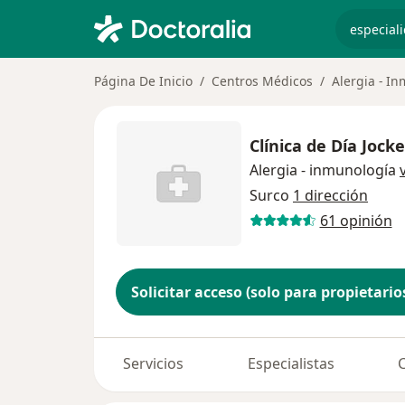
especiali
Página De Inicio
Centros Médicos
Alergia - I
Clínica de Día Jock
Alergia - inmunología
Surco
1 dirección
61 opinión
Solicitar acceso (solo para propietario
Servicios
Especialistas