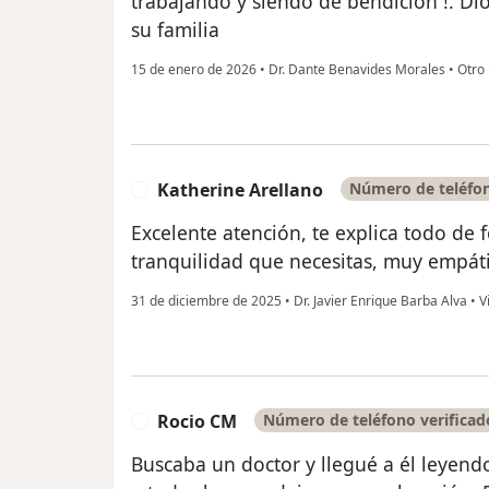
trabajando y siendo de bendición !. Di
su familia
15 de enero de 2026
•
Dr. Dante Benavides Morales
•
Otro
Katherine Arellano
Número de teléfon
K
Excelente atención, te explica todo de 
tranquilidad que necesitas, muy empáti
31 de diciembre de 2025
•
Dr. Javier Enrique Barba Alva
•
Vi
Rocio CM
Número de teléfono verificad
R
Buscaba un doctor y llegué a él leyend