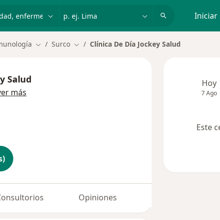
dad, enfermedad o nombre
p. ej. Lima
Iniciar
nmunología
Surco
Clínica De Día Jockey Salud
Cambiar de ciudad
Cambiar de ciudad
ey Salud
Hoy
ver más
7 Ago
Este c
s)
Consultorios
Opiniones