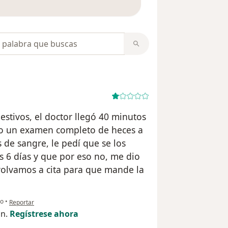
opiniones
estivos, el doctor llegó 40 minutos
zo un examen completo de heces a
de sangre, le pedí que se los
 6 días y que por eso no, me dio
 volvamos a cita para que mande la
en opinión del usuario C.S
o
•
Reportar
ón.
Regístrese ahora