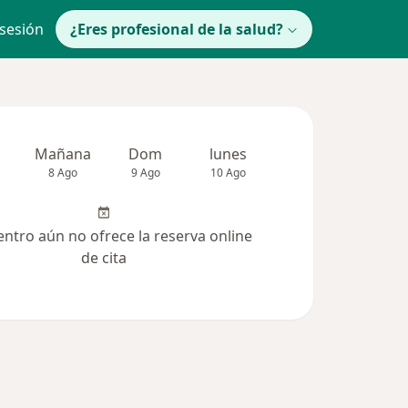
 sesión
¿Eres profesional de la salud?
Mañana
Dom
lunes
Mar
Mié
8 Ago
9 Ago
10 Ago
11 Ago
12 Ag
entro aún no ofrece la reserva online
de cita