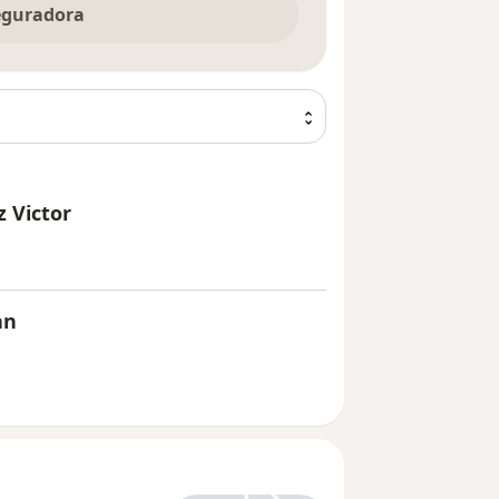
seguradora
z Victor
an