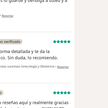
os lo guarde y bendiga a usted y a
en opinión del usuario María del Pilar Sándiga
•
Reportar
o verificado
forma detallada y te da la
co. Sin duda, lo recomiendo.
en opinión del usuario Katherine Arel
sitas sucesivas Ginecología y Obstetricia
•
Reportar
o
o reseñas aquí y realmente gracias