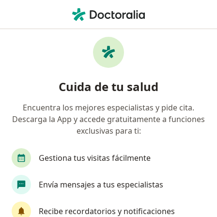
Men
Asistencia Y Control Al Parto • Ate, Lima
Filtros
• 1
Seguro
Mapa
Especialistas en Asistencia y control al parto
Cuida de tu salud
Ate
Encuentra los mejores especialistas y pide cita.
Descarga la App y accede gratuitamente a funciones
¿Qué especialidad estás buscando?
exclusivas para ti:
Ginecólogo
Médico general
Alergista
Gestiona tus visitas fácilmente
Envía mensajes a tus especialistas
Recibe recordatorios y notificaciones