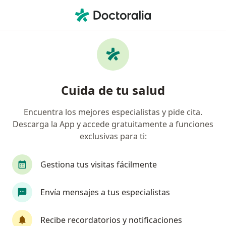
Men
Conización De Cuello Uterino • Arequipa, Arequipa
Filtros
• 1
Seguro
Mapa
Especialistas en Conización de cuello
Cuida de tu salud
uterino Arequipa
Encuentra los mejores especialistas y pide cita.
Descarga la App y accede gratuitamente a funciones
¿Qué especialidad estás buscando?
exclusivas para ti:
Ginecólogo
Médico general
Oncólogo
Gestiona tus visitas fácilmente
Envía mensajes a tus especialistas
Recibe recordatorios y notificaciones