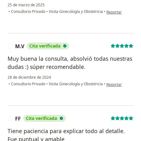
25 de marzo de 2025
en opinión del usuar
•
Consultorio Privado
•
Visita Ginecología y Obstetricia
•
Reportar
M.V
Cita verificada
M
Muy buena la consulta, absolvió todas nuestras
dudas :) súper recomendable.
28 de diciembre de 2024
en opinión del usua
•
Consultorio Privado
•
Visita Ginecología y Obstetricia
•
Reportar
FF
Cita verificada
F
Tiene paciencia para explicar todo al detalle.
Fue puntual y amable