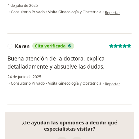
4 de julio de 2025
en opinión del usua
•
Consultorio Privado
•
Visita Ginecología y Obstetricia
•
Reportar
Karen
Cita verificada
K
Buena atención de la doctora, explica
detalladamente y absuelve las dudas.
24 de junio de 2025
en opinión del usua
•
Consultorio Privado
•
Visita Ginecología y Obstetricia
•
Reportar
¿Te ayudan las opiniones a decidir qué
especialistas visitar?