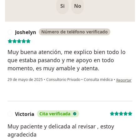
Si
No
Joshelyn
Número de teléfono verificado
J
Muy buena atención, me explico bien todo lo
que estaba pasando y me apoyo en todo
momento, es muy amable y atenta.
en opinión de
29 de mayo de 2025
•
Consultorio Privado
•
Consulta médica
•
Reportar
Victoria
Cita verificada
V
Muy paciente y delicada al revisar , estoy
agradecida