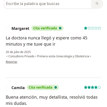
Busca en opiniones
Margaret
Cita verificada
M
La doctora nunca llegó y espere como 45
minutos y me tuve que ir
26 de julio de 2025
•
Consultorio Privado
•
Primera visita Ginecología y Obstetricia
•
en opinión del usuario Margaret
Reportar
Camila
Cita verificada
C
Buena atención, muy detallista, resolvió todas
mis dudas.