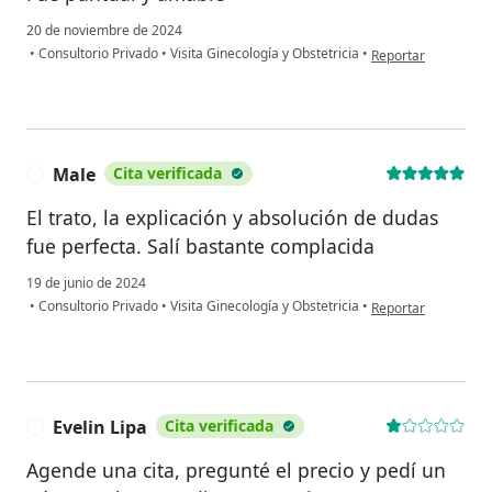
20 de noviembre de 2024
en opinión del usuar
•
Consultorio Privado
•
Visita Ginecología y Obstetricia
•
Reportar
Male
Cita verificada
M
El trato, la explicación y absolución de dudas
fue perfecta. Salí bastante complacida
19 de junio de 2024
en opinión del usua
•
Consultorio Privado
•
Visita Ginecología y Obstetricia
•
Reportar
Evelin Lipa
Cita verificada
E
Agende una cita, pregunté el precio y pedí un