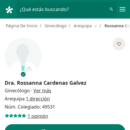
Men
¿Qué estás buscando?
Página De Inicio
Ginecólogo
Arequipa
Rossanna Ca
Cambiar de ciuda
Dra.
Rossanna Cardenas Galvez
sobre las especializaciones
Ginecólogo
·
Ver más
Arequipa
1 dirección
Núm. Colegiado: 49531
1 opinión