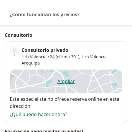
¿Cómo funcionan los precios?
Consultorio
Consultorio privado
Urb Valencia c24 (oficina 301),
Urb Valencia
,
Arequipa
Ampliar
se abre en una nueva pestañ
Disponibilidad
Este especialista no ofrece reserva online en esta
dirección
¿Qué puedo hacer ahora?
Formas de pago (visitas privadas)