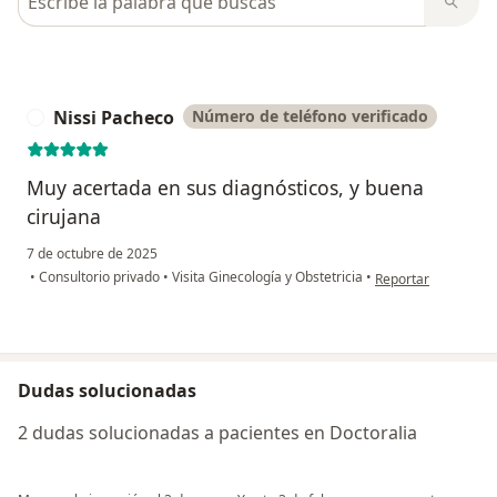
Nissi Pacheco
Número de teléfono verificado
N
Muy acertada en sus diagnósticos, y buena
cirujana
7 de octubre de 2025
en opinión del usua
•
Consultorio privado
•
Visita Ginecología y Obstetricia
•
Reportar
Dudas solucionadas
2 dudas solucionadas a pacientes en Doctoralia