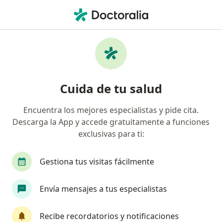
Men
¿Qué estás buscando?
Página De Inicio
Servicios
Colostomia
Colostomia - Información,
Cuida de tu salud
expertos y preguntas frecuentes
Encuentra los mejores especialistas y pide cita.
Descarga la App y accede gratuitamente a funciones
exclusivas para ti:
Información
Pregunta al Experto
Gestiona tus visitas fácilmente
Expertos en colostomia
Envía mensajes a tus especialistas
Recibe recordatorios y notificaciones