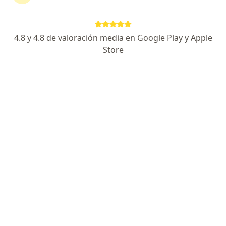
Alberto Gómez Meléndez
Cirujano general
4.8 y 4.8 de valoración media en Google Play y Apple
Lima
Store
Agendar cita
Alvaro Tantaleán Calle
Cirujano general
Trujillo
Agendar cita
Edson Junior Perrin Berrios
Cirujano general
Arequipa
Agendar cita
Marilia del Carmen Escalante Salas