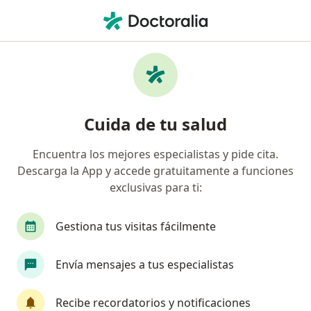
Men
Psiquiatra • Camacho, Lima, Lima
Filtros
Seguro
Mapa
Psiquiatras en Camacho, Lima
Cuida de tu salud
Encuentra los mejores especialistas y pide cita.
Descarga la App y accede gratuitamente a funciones
exclusivas para ti:
Gestiona tus visitas fácilmente
Dra. Alejandra Arosemena Aliaga
Envía mensajes a tus especialistas
Psiquiatra
42 opinión
Recibe recordatorios y notificaciones