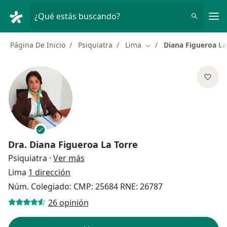
Men
¿Qué estás buscando?
Página De Inicio
Psiquiatra
Lima
Diana Figueroa La
Cambiar de ciudad
Dra.
Diana Figueroa La Torre
sobre las especializaciones
Psiquiatra
·
Ver más
Lima
1 dirección
Núm. Colegiado: CMP: 25684 RNE: 26787
26 opinión