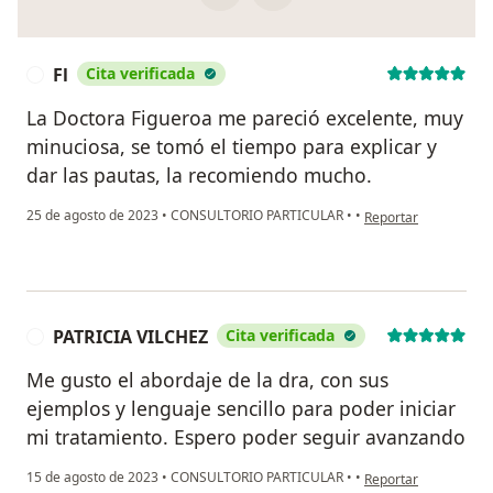
Fl
Cita verificada
F
La Doctora Figueroa me pareció excelente, muy
minuciosa, se tomó el tiempo para explicar y
dar las pautas, la recomiendo mucho.
en opinión del usuari
25 de agosto de 2023
•
CONSULTORIO PARTICULAR
•
•
Reportar
PATRICIA VILCHEZ
Cita verificada
P
Me gusto el abordaje de la dra, con sus
ejemplos y lenguaje sencillo para poder iniciar
mi tratamiento. Espero poder seguir avanzando
en opinión del usuar
15 de agosto de 2023
•
CONSULTORIO PARTICULAR
•
•
Reportar