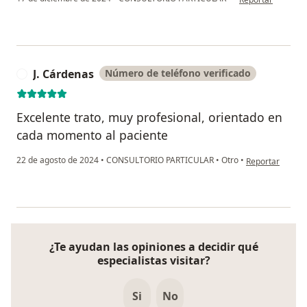
J. Cárdenas
Número de teléfono verificado
J
Excelente trato, muy profesional, orientado en
cada momento al paciente
en opinión del u
22 de agosto de 2024
•
CONSULTORIO PARTICULAR
•
Otro
•
Reportar
¿Te ayudan las opiniones a decidir qué
especialistas visitar?
Si
No