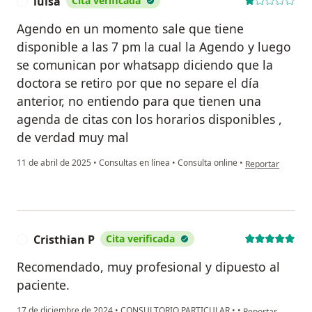
luisa
Cita verificada
L
Agendo en un momento sale que tiene
disponible a las 7 pm la cual la Agendo y luego
se comunican por whatsapp diciendo que la
doctora se retiro por que no separe el día
anterior, no entiendo para que tienen una
agenda de citas con los horarios disponibles ,
de verdad muy mal
en opinión del us
11 de abril de 2025
•
Consultas en línea
•
Consulta online
•
Reportar
Cristhian P
Cita verificada
C
Recomendado, muy profesional y dipuesto al
paciente.
en opinión del usu
17 de diciembre de 2024
•
CONSULTORIO PARTICULAR
•
•
Reportar