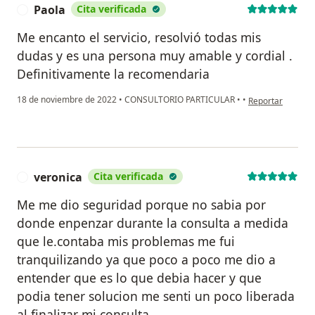
Paola
Cita verificada
P
Me encanto el servicio, resolvió todas mis
dudas y es una persona muy amable y cordial .
Definitivamente la recomendaria
en opinión del us
18 de noviembre de 2022
•
CONSULTORIO PARTICULAR
•
•
Reportar
veronica
Cita verificada
V
Me me dio seguridad porque no sabia por
donde enpenzar durante la consulta a medida
que le.contaba mis problemas me fui
tranquilizando ya que poco a poco me dio a
entender que es lo que debia hacer y que
podia tener solucion me senti un poco liberada
al finalizar mi consulta