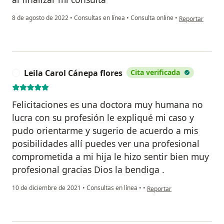
en opinión del u
8 de agosto de 2022
•
Consultas en línea
•
Consulta online
•
Reportar
Leila Carol Cánepa flores
Cita verificada
L
Felicitaciones es una doctora muy humana no
lucra con su profesión le expliqué mi caso y
pudo orientarme y sugerio de acuerdo a mis
posibilidades allí puedes ver una profesional
comprometida a mi hija le hizo sentir bien muy
profesional gracias Dios la bendiga .
en opinión del usuario Leil
10 de diciembre de 2021
•
Consultas en línea
•
•
Reportar