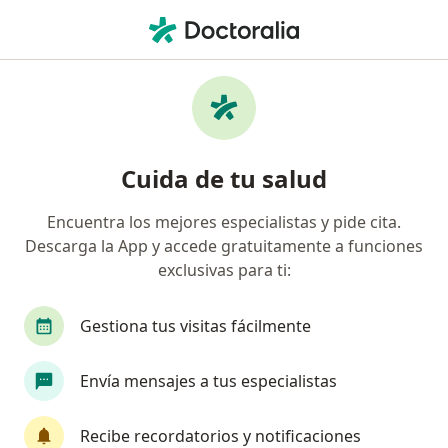
Men
Psiquiatra • Chama, Lima, Lima
Filtros
Seguro
Mapa
Psiquiatras en Chama, Lima
Cuida de tu salud
Encuentra los mejores especialistas y pide cita.
Descarga la App y accede gratuitamente a funciones
exclusivas para ti:
Gestiona tus visitas fácilmente
Dr. Guillermo Ladd
Envía mensajes a tus especialistas
Psiquiatra
26 opinión
Recibe recordatorios y notificaciones