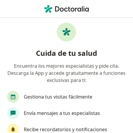
Men
Psiquiatra • Chacarilla De Otero, Lima, Lima
Filtros
Seguro
Mapa
Psiquiatras en Chacarilla De Otero, Lima
Cuida de tu salud
Encuentra los mejores especialistas y pide cita.
Descarga la App y accede gratuitamente a funciones
exclusivas para ti:
Gestiona tus visitas fácilmente
Dr. Victor Manuel Del Carpio Reymer
Envía mensajes a tus especialistas
Psiquiatra
19 opinión
Recibe recordatorios y notificaciones