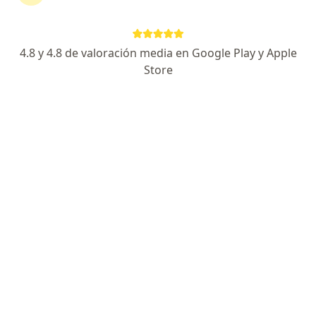
Manuel del Pino 222 , Lima
•
Mapa
PSIQUIATRA - PSICOTERAPEUTA COGNITIVO CONDUCTUAL
Consulta Especializada en Psiquiatría
S/ 225
4.8 y 4.8 de valoración media en Google Play y Apple
Este especialista no ofrece reserva de cita en línea en esta dirección.
Store
Solicita una cita
Dra. Lucia Casahuaman Orellana
Psiquiatra
42 opinión