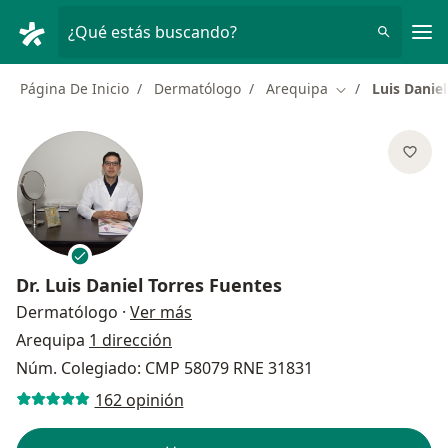
Men
¿Qué estás buscando?
Página De Inicio
Dermatólogo
Arequipa
Luis Danie
Cambiar de ciud
Dr.
Luis Daniel Torres Fuentes
sobre las especializaciones
Dermatólogo
·
Ver más
Arequipa
1 dirección
Núm. Colegiado: CMP 58079 RNE 31831
162 opinión