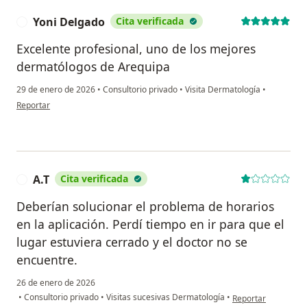
Yoni Delgado
Cita verificada
Y
Excelente profesional, uno de los mejores
dermatólogos de Arequipa
29 de enero de 2026
•
Consultorio privado
•
Visita Dermatología
•
en opinión del usuario Yoni Delgado
Reportar
A.T
Cita verificada
A
Deberían solucionar el problema de horarios
en la aplicación. Perdí tiempo en ir para que el
lugar estuviera cerrado y el doctor no se
encuentre.
26 de enero de 2026
en opinión del usuar
•
Consultorio privado
•
Visitas sucesivas Dermatología
•
Reportar