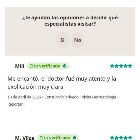
¿Te ayudan las opiniones a decidir qué
especialistas visitar?
Si
No
Mili
Cita verificada
M
Me encantó, el doctor fué muy atento y la
explicación muy clara
10 de abril de 2026
•
Consultorio privado
•
Visita Dermatología
•
en opinión del usuario Mili
Reportar
M. Vilca
Cita verificada
M