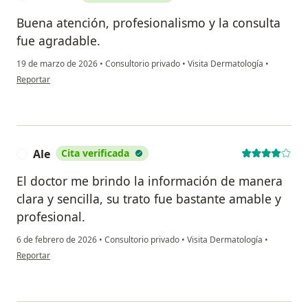
Buena atención, profesionalismo y la consulta
fue agradable.
19 de marzo de 2026
•
Consultorio privado
•
Visita Dermatología
•
en opinión del usuario M. Vilca
Reportar
Ale
Cita verificada
A
El doctor me brindo la información de manera
clara y sencilla, su trato fue bastante amable y
profesional.
6 de febrero de 2026
•
Consultorio privado
•
Visita Dermatología
•
en opinión del usuario Ale
Reportar