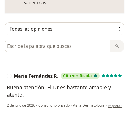
Más información sobre opiniones
Saber más.
Busca en opiniones
María Fernández R.
Cita verificada
M
Buena atención. El Dr es bastante amable y
atento.
en opinión de
2 de julio de 2026
•
Consultorio privado
•
Visita Dermatología
•
Reportar