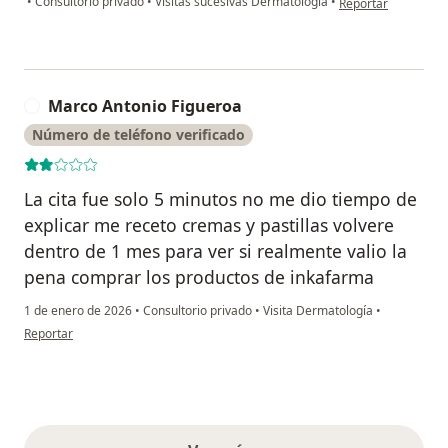
•
Consultorio privado
•
Visitas sucesivas Dermatología
•
Reportar
Marco Antonio Figueroa
M
Número de teléfono verificado
La cita fue solo 5 minutos no me dio tiempo de
explicar me receto cremas y pastillas volvere
dentro de 1 mes para ver si realmente valio la
pena comprar los productos de inkafarma
1 de enero de 2026
•
Consultorio privado
•
Visita Dermatología
•
en opinión del usuario Marco Antonio Figueroa
Reportar