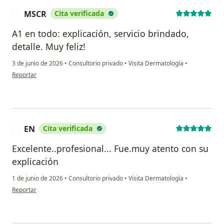
MSCR
Cita verificada
M
A1 en todo: explicación, servicio brindado,
detalle. Muy feliz!
3 de junio de 2026
•
Consultorio privado
•
Visita Dermatología
•
en opinión del usuario MSCR
Reportar
EN
Cita verificada
E
Excelente..profesional... Fue.muy atento con su
explicación
1 de junio de 2026
•
Consultorio privado
•
Visita Dermatología
•
en opinión del usuario EN
Reportar