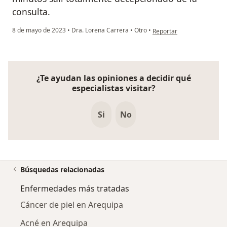
consulta.
en opinión del usuario Rob
8 de mayo de 2023
•
Dra. Lorena Carrera
•
Otro
•
Reportar
¿Te ayudan las opiniones a decidir qué
especialistas visitar?
Si
No
Búsquedas relacionadas
Enfermedades más tratadas
Cáncer de piel en Arequipa
Acné en Arequipa