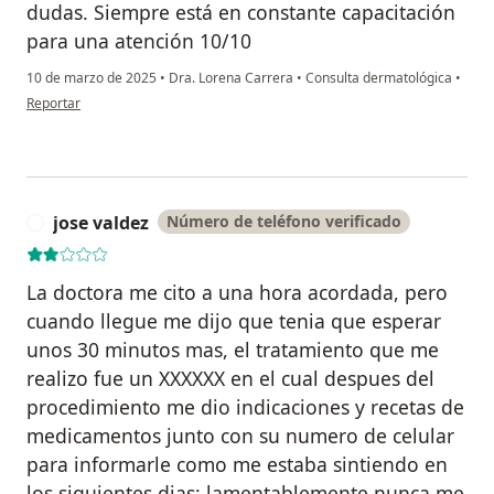
dudas. Siempre está en constante capacitación
para una atención 10/10
10 de marzo de 2025
•
Dra. Lorena Carrera
•
Consulta dermatológica
•
en opinión del usuario IMAA
Reportar
jose valdez
Número de teléfono verificado
J
La doctora me cito a una hora acordada, pero
cuando llegue me dijo que tenia que esperar
unos 30 minutos mas, el tratamiento que me
realizo fue un XXXXXX en el cual despues del
procedimiento me dio indicaciones y recetas de
medicamentos junto con su numero de celular
para informarle como me estaba sintiendo en
los siguientes dias; lamentablemente nunca me