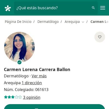
Men
¿Qué estás buscando?
Página De Inicio
Dermatólogo
Arequipa
Carmen Lor
Cambiar de ciud
Carmen Lorena Carrera Ballon
sobre las especializaciones
Dermatólogo
·
Ver más
Arequipa
1 dirección
Núm. Colegiado: 061613
3 opinión