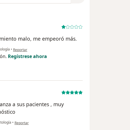
tamiento malo, me empeoró más.
en opinión del usuario JBA
ología
•
Reportar
ión.
Regístrese ahora
ianza a sus pacientes , muy
nóstico
en opinión del usuario Juan Rojas
tología
•
Reportar