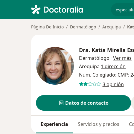
especiali
Página De Inicio
Dermatólogo
Arequipa
Kat
Dra.
Katia Mirella E
s
Dermatólogo
·
Ver más
Arequipa
1 dirección
Núm. Colegiado: CMP: 2
3 opinión
Datos de contacto
Experiencia
Servicios y precios
Co