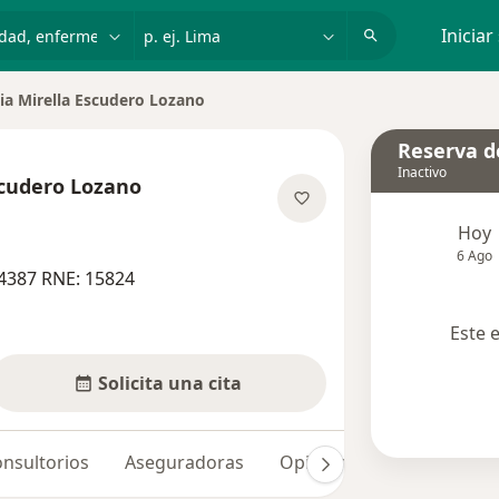
dad, enfermedad o nombre
p. ej. Lima
Iniciar
ia Mirella Escudero Lozano
Reserva de
Inactivo
scudero Lozano
obre las especializaciones
Hoy
6 Ago
4387 RNE: 15824
Este 
Solicita una cita
nsultorios
Aseguradoras
Opiniones (3)