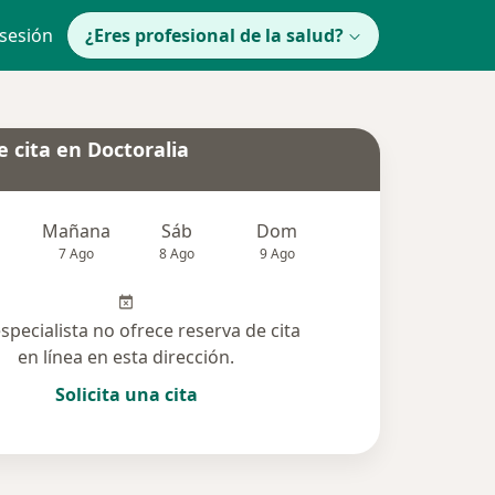
 sesión
¿Eres profesional de la salud?
 cita en Doctoralia
Mañana
Sáb
Dom
lunes
Mar
7 Ago
8 Ago
9 Ago
10 Ago
11 Ag
especialista no ofrece reserva de cita
en línea en esta dirección.
Solicita una cita