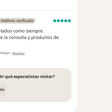
teléfono verificado
ultados como siempre.
e la consulta y productos de
en opinión del usuario Mónica Valdivia Alemán
tología
•
Reportar
ir qué especialistas visitar?
No