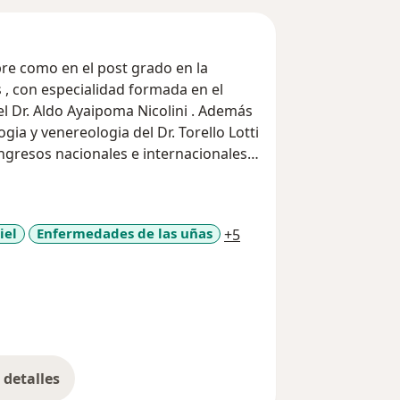
re como en el post grado en la
, con especialidad formada en el
el Dr. Aldo Ayaipoma Nicolini . Además
gia y venereologia del Dr. Torello Lotti
ú ( CIDERM) y a PERUDERM , asociada
(AMS)
a11y_sr_more_diseases
iel
Enfermedades de las uñas
+5
detalles
bre la experiencia