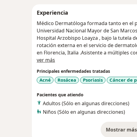
Experiencia
Médico Dermatóloga formada tanto en el p
Universidad Nacional Mayor de San Marcos 
Hospital Arzobispo Loayza , bajo la tutela d
rotación externa en el servicio de dermatolo
en Florencia, Italia .Asistente a múltiples congresos nacionales e internacionales.
Acerca de mí
Asociada al Círculo Dermatológico del Per
ver más
también a Aesthetic Multispecialty Society 
Principales enfermedades tratadas
Acné
Rosácea
Psoriasis
Cáncer de p
Pacientes que atiendo
Adultos (Sólo en algunas direcciones)
Niños (Sólo en algunas direcciones)
Mostrar más 
so