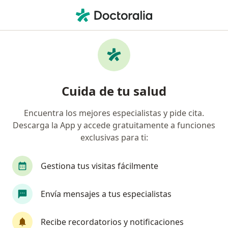
Men
Heridas • Arequipa, Arequipa
Filtros
• 1
Seguro
Mapa
Especialistas en Heridas en Arequipa
Cuida de tu salud
Encuentra los mejores especialistas y pide cita.
¿Qué especialidad estás buscando?
Descarga la App y accede gratuitamente a funciones
Cirujano general
Médico general
Dermat
exclusivas para ti:
Gestiona tus visitas fácilmente
Envía mensajes a tus especialistas
Recibe recordatorios y notificaciones