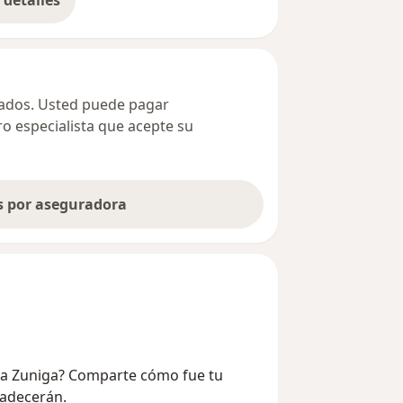
detalles
bre la dirección
ivados. Usted puede pagar
ro especialista que acepte su
as por aseguradora
rma Zuniga? Comparte cómo fue tu
radecerán.