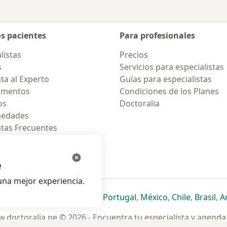
os pacientes
Para profesionales
listas
Precios
s
Servicios para especialistas
ta al Experto
Guías para especialistas
amentos
Condiciones de los Planes
os
Doctoralia
medades
tas Frecuentes
ión para celular
e
na mejor experiencia.
ueva pestaña
en una nueva pestaña
e abre en una nueva pestaña
se abre en una nueva pestaña
se abre en una nueva pestaña
se abre en una nueva pestaña
se abre en una nueva p
se abre en una
se abre e
se
Italia
,
Deutschland
,
Česko
,
Portugal
,
México
,
Chile
,
Brasil
,
A
.doctoralia.pe © 2026 - Encuentra tu especialista y agenda 