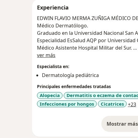
Experiencia
EDWIN FLAVIO MERMA ZUÑIGA MÉDICO DE
Médico Dermatólogo.
Graduado en la Universidad Nacional San A
Especialidad EsSalud AQP por Universidad 
Médico Asistente Hospital Militar del Sur.
Acerca de mí
Además se especializa en:
ver más
Criorejuvenecimiento con CO2 Y Nitrógeno. 
Especialista en:
Rejuvenecimiento con Rellenos ( Ácido Hial
Dermatología pediátrica
Extirpación de Lunares) Dermatoscopía : Ta
de Cáncer de Piel. Si busca una excelente a
Principales enfermedades tratadas
experto.
Alopecia
Dermatitis o eczema de conta
Infecciones por hongos
Cicatrices
+23
Mostrar más 
so