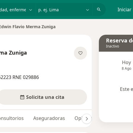
dad, enfermedad o nombre
p. ej. Lima
Iniciar
Edwin Flavio Merma Zuniga
ar de ciudad
Reserva de
Inactivo
rma Zuniga
obre las especializaciones
Hoy
8 Ago
62223 RNE 029886
Este 
Solicita una cita
nsultorios
Aseguradoras
Opiniones