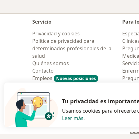
Servicio
Para l
Privacidad y cookies
Especia
Política de privacidad para
Clínica
determinados profesionales de la
Pregun
salud
Medic
Quiénes somos
Servici
Contacto
Enfer
Empleos
Pregun
Nuevas posiciones
Condiciones Generales de
Aplicac
Contratación
Tu privacidad es important
Usamos cookies para ofrecerte u
Leer más
.
se abre en una n
se abre 
s
Polska
,
Türkiye
,
España
,
www