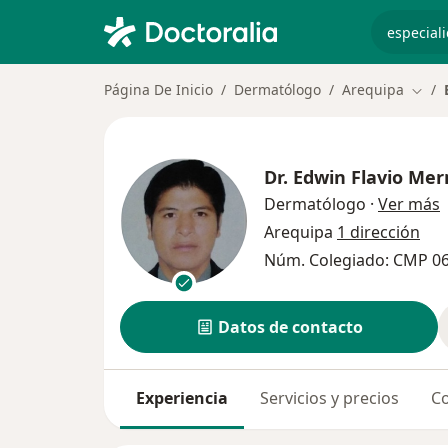
especiali
Página De Inicio
Dermatólogo
Arequipa
Cambi
Dr.
Edwin Flavio Me
s
Dermatólogo
·
Ver más
Arequipa
1 dirección
Núm. Colegiado: CMP 0
Datos de contacto
Experiencia
Servicios y precios
Co