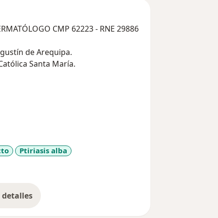
RMATÓLOGO CMP 62223 - RNE 29886
gustín de Arequipa.
Católica Santa María.
Crioterapia Botox - A (antiarrugas)
urónico) Cirugía Dermatológica (
mizaje de Cáncer de Piel - Detección
tención, no dude en contactar al
cto
Ptiriasis alba
a11y_sr_more_diseases
detalles
bre la experiencia