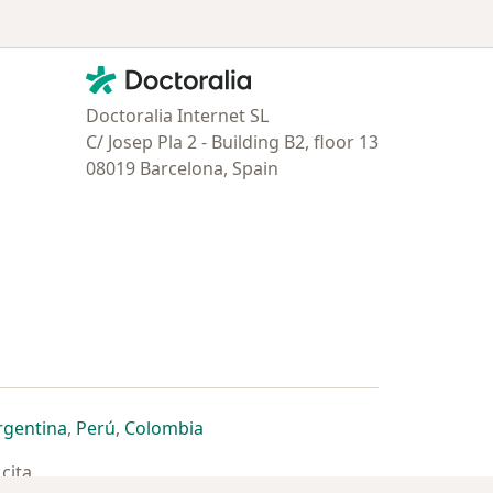
Contacto
Doctoralia - Página de inicio
Doctoralia Internet SL
C/ Josep Pla 2 - Building B2, floor 13
08019 Barcelona, Spain
estaña
 nueva pestaña
n una nueva pestaña
 abre en una nueva pestaña
se abre en una nueva pestaña
se abre en una nueva pestaña
se abre en una nueva pestaña
rgentina
,
Perú
,
Colombia
cita