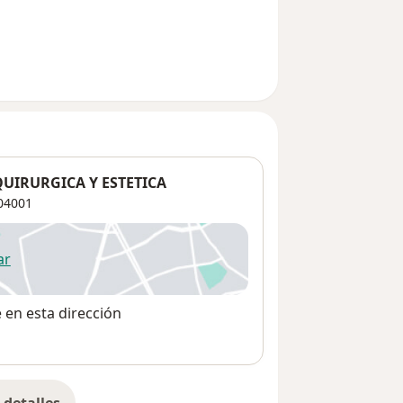
UIRURGICA Y ESTETICA
04001
ar
 abre en una nueva pestaña
e en esta dirección