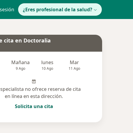
 sesión
¿Eres profesional de la salud?
 cita en Doctoralia
Mañana
lunes
Mar
Mié
Jue
9 Ago
10 Ago
11 Ago
12 Ago
13 Ag
especialista no ofrece reserva de cita
en línea en esta dirección.
Solicita una cita