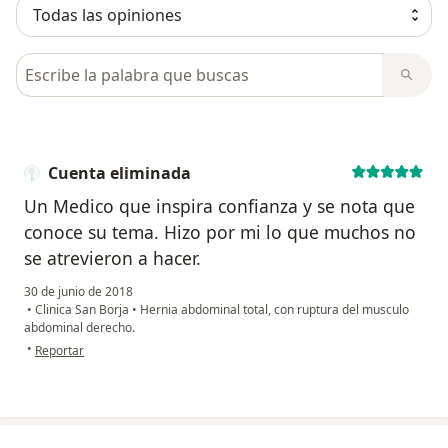
Busca en opiniones
Cuenta eliminada
Un Medico que inspira confianza y se nota que
conoce su tema. Hizo por mi lo que muchos no
se atrevieron a hacer.
30 de junio de 2018
•
Clinica San Borja
•
Hernia abdominal total, con ruptura del musculo
abdominal derecho.
en opinión del usuario Cuenta eliminada
•
Reportar