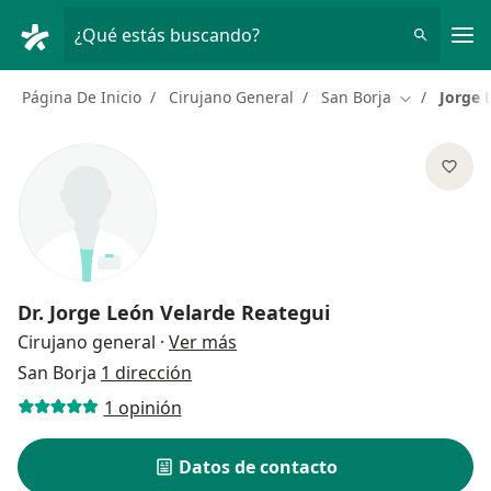
Men
¿Qué estás buscando?
Página De Inicio
Cirujano General
San Borja
Jorge 
Cambiar de 
Dr.
Jorge León Velarde Reategui
sobre las especializaciones
Cirujano general
·
Ver más
San Borja
1 dirección
1 opinión
Datos de contacto