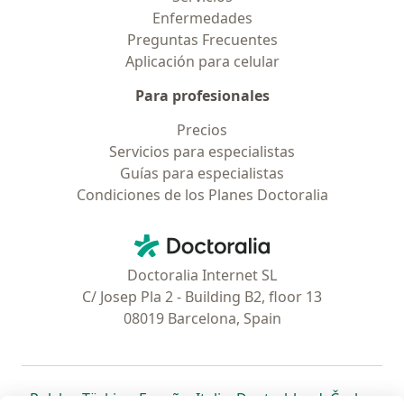
Enfermedades
Preguntas Frecuentes
Aplicación para celular
Para profesionales
Precios
Servicios para especialistas
Guías para especialistas
Condiciones de los Planes Doctoralia
Contacto
Doctoralia - Página de inicio
Doctoralia Internet SL
C/ Josep Pla 2 - Building B2, floor 13
08019 Barcelona, Spain
se abre en una nueva pestaña
se abre en una nueva pestaña
se abre en una nueva pestaña
se abre en una nueva pes
se abre en 
se a
Polska
,
Türkiye
,
España
,
Italia
,
Deutschland
,
Česko
,