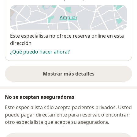
Ampliar
se abre en una nueva pestañ
Disponibilidad
Este especialista no ofrece reserva online en esta
dirección
¿Qué puedo hacer ahora?
Mostrar más detalles
sobre la dirección
No se aceptan aseguradoras
Este especialista sólo acepta pacientes privados. Usted
puede pagar directamente para reservar, o encontrar
otro especialista que acepte su aseguradora.