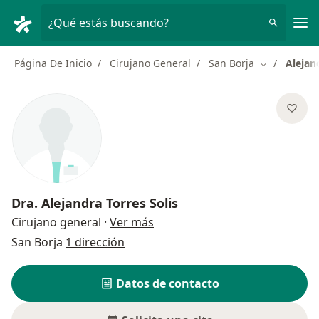
Men
¿Qué estás buscando?
Página De Inicio
Cirujano General
San Borja
Alejan
Cambiar de 
Dra.
Alejandra Torres Solis
sobre las especializaciones
Cirujano general
·
Ver más
San Borja
1 dirección
Datos de contacto