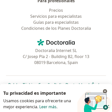
Para profesionales
Precios
Servicios para especialistas
Guías para especialistas
Condiciones de los Planes Doctoralia
Contacto
Doctoralia - Página de inicio
Doctoralia Internet SL
C/ Josep Pla 2 - Building B2, floor 13
08019 Barcelona, Spain
se abre en una nueva pestaña
se abre en una nueva pestaña
se abre en una nueva pestaña
se abre en una nueva pes
se abre en 
se a
Polska
,
Türkiye
,
España
,
Italia
,
Deutschland
,
Česko
,
se abre en una nueva pestaña
se abre en una nueva pestaña
se abre en una nueva pestaña
se abre en una nueva p
se abre en 
se abr
Portugal
,
México
,
Chile
,
Brasil
,
Argentina
,
Perú
,
Tu privacidad es importante
se abre en una nueva pe
Colombia
Usamos cookies para ofrecerte una
mejor experiencia.
www.doctoralia.pe © 2026 - Encuentra tu
Leer más
.