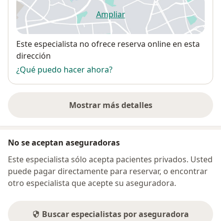
Ampliar
se abre en una nueva pestañ
Disponibilidad
Este especialista no ofrece reserva online en esta
dirección
¿Qué puedo hacer ahora?
Mostrar más detalles
sobre la dirección
No se aceptan aseguradoras
Este especialista sólo acepta pacientes privados. Usted
puede pagar directamente para reservar, o encontrar
otro especialista que acepte su aseguradora.
Buscar especialistas por aseguradora