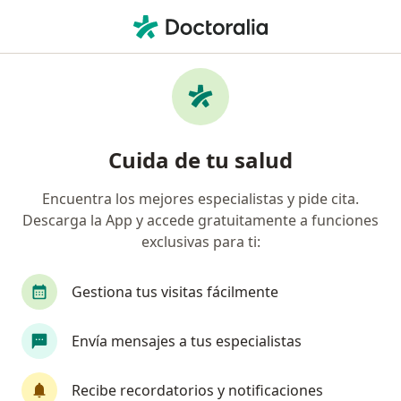
Men
Otorrino • Arequipa, Arequipa
Filtros
Seguro
Mapa
Otorrinos en Arequipa
Cuida de tu salud
Encuentra los mejores especialistas y pide cita.
Descarga la App y accede gratuitamente a funciones
exclusivas para ti:
Gestiona tus visitas fácilmente
Maritza Giovanna Flores Rivera
Envía mensajes a tus especialistas
Otorrino, Médico general
Arequipa
•
Mapa
Recibe recordatorios y notificaciones