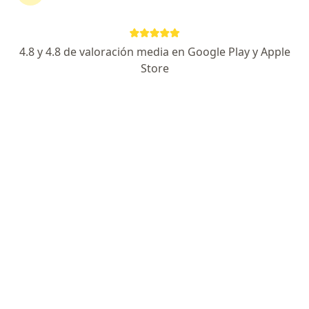
Consultorio privado
Este especialista no ofrece reserva de cita en línea en esta dirección.
4.8 y 4.8 de valoración media en Google Play y Apple
Solicita una cita
Store
Guillermo Alfredo Medina Tupayachi
Otorrino
Arequipa
•
Mapa
Consultorio privado
Este especialista no ofrece reserva de cita en línea en esta dirección.