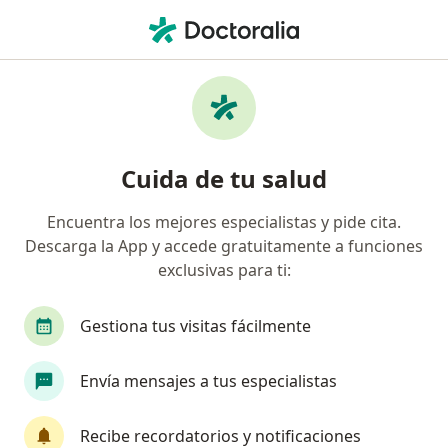
Men
Traumatismo Facial • Arequipa, Arequipa
Filtros
• 1
Seguro
Mapa
Especialistas en Traumatismo facial en
Cuida de tu salud
Arequipa
Encuentra los mejores especialistas y pide cita.
Descarga la App y accede gratuitamente a funciones
¿Qué especialidad estás buscando?
exclusivas para ti:
Cirujano maxilofacial
Cirujano plástico
D
Gestiona tus visitas fácilmente
Envía mensajes a tus especialistas
Recibe recordatorios y notificaciones