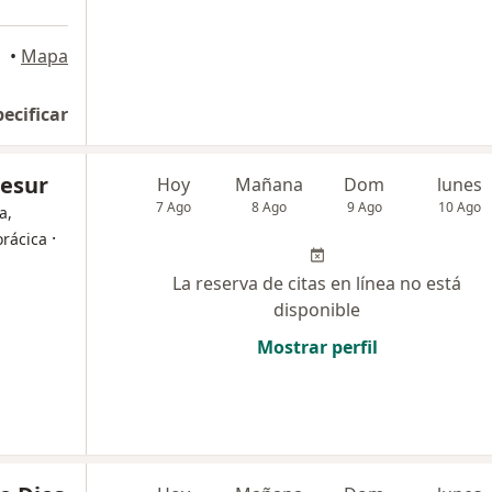
•
Mapa
pecificar
lesur
Hoy
Mañana
Dom
lunes
7 Ago
8 Ago
9 Ago
10 Ago
a,
·
orácica
La reserva de citas en línea no está
disponible
Mostrar perfil