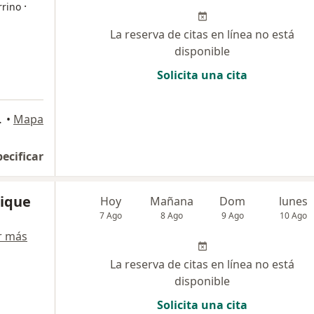
·
rrino
La reserva de citas en línea no está
disponible
Solicita una cita
PA, Arequipa
•
Mapa
pecificar
rique
Hoy
Mañana
Dom
lunes
7 Ago
8 Ago
9 Ago
10 Ago
r más
La reserva de citas en línea no está
disponible
Solicita una cita