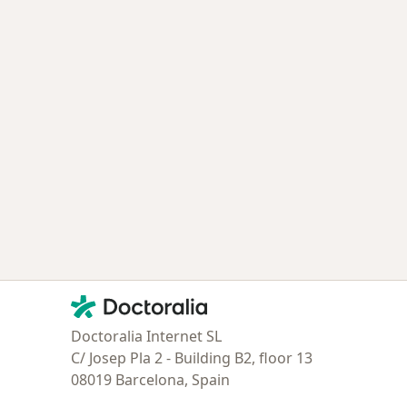
Contacto
Doctoralia - Página de inicio
Doctoralia Internet SL
C/ Josep Pla 2 - Building B2, floor 13
08019 Barcelona, Spain