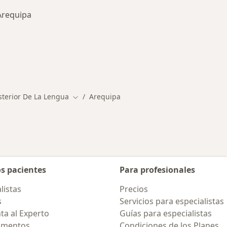
Arequipa
rmedades en Arequipa
terior De La Lengua
Arequipa
Cambiar de ciudad
os pacientes
Para profesionales
listas
Precios
s
Servicios para especialistas
ta al Experto
Guías para especialistas
amentos
Condiciones de los Planes