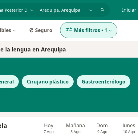
dad, enfermedad o nombre
p. ej. Lima
Iniciar
ibles
Seguro
Más filtros
•
1
de la lengua en Arequipa
eneral
Cirujano plástico
Gastroenterólogo
ela
Hoy
Mañana
Dom
lunes
7 Ago
8 Ago
9 Ago
10 Ago