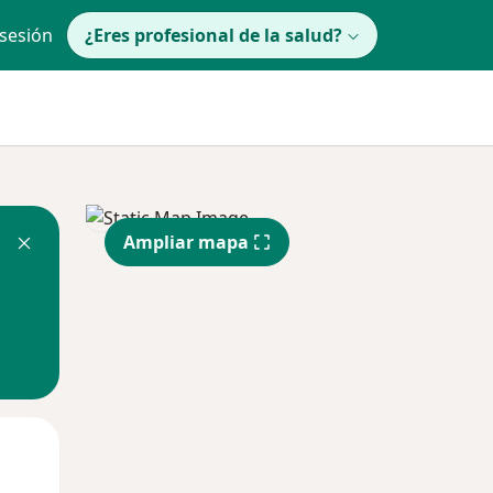
 sesión
¿Eres profesional de la salud?
Ampliar mapa
Mar
Mié
Jue
11 Ago
12 Ago
13 Ago