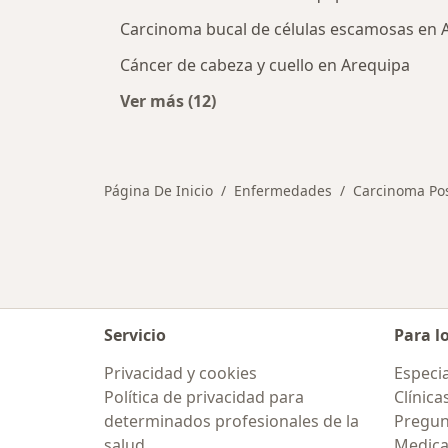
Carcinoma bucal de células escamosas en 
Cáncer de cabeza y cuello en Arequipa
Ver más (12)
Más en esta categoría: Otras enfe
Página De Inicio
Enfermedades
Carcinoma Pos
Servicio
Para l
Privacidad y cookies
Especia
Política de privacidad para
Clínica
determinados profesionales de la
Pregun
salud
Medic