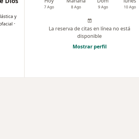
de Dios
Hoy
Mañana
Dom
lunes
7 Ago
8 Ago
9 Ago
10 Ago
lástica y
·
ofacial
La reserva de citas en línea no está
disponible
Mostrar perfil