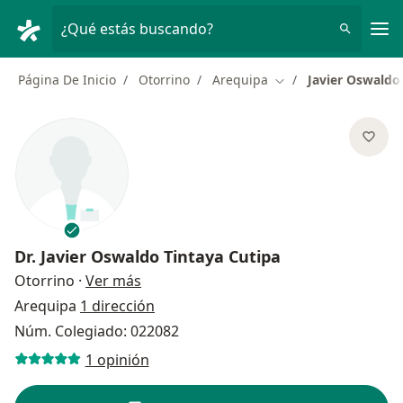
Men
¿Qué estás buscando?
Página De Inicio
Otorrino
Arequipa
Javier Oswaldo
Cambiar de ciudad
Dr.
Javier Oswaldo Tintaya Cutipa
sobre las especializaciones
Otorrino
·
Ver más
Arequipa
1 dirección
Núm. Colegiado: 022082
1 opinión