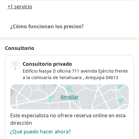
+1 servicio
¿Cómo funcionan los precios?
Consultorio
Consultorio privado
Edificio Nasya II oficina 711 avenida Ejército frente
a la comisaría de Yanahuara ,
Arequipa
04013
Ampliar
se abre en una nueva pestañ
Disponibilidad
Este especialista no ofrece reserva online en esta
dirección
¿Qué puedo hacer ahora?