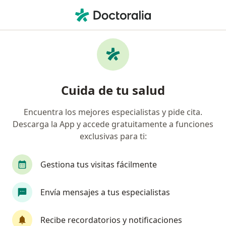
Men
Tinnitus • Arequipa, Arequipa
Filtros
• 1
Mapa
Especialistas en Tinnitus en Arequipa
Cuida de tu salud
Encuentra los mejores especialistas y pide cita.
¿Qué especialidad estás buscando?
Descarga la App y accede gratuitamente a funciones
Otorrino
Especialista en Salud Pública
exclusivas para ti:
Gestiona tus visitas fácilmente
Envía mensajes a tus especialistas
Recibe recordatorios y notificaciones