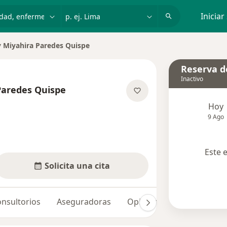
dad, enfermedad o nombre
p. ej. Lima
Iniciar
 Miyahira Paredes Quispe
e ciudad
Reserva de
Inactivo
Paredes Quispe
 las especializaciones
Hoy
9 Ago
Este 
Solicita una cita
nsultorios
Aseguradoras
Opiniones