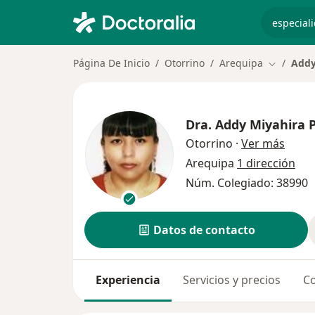
especiali
Página De Inicio
Otorrino
Arequipa
Addy
Cambiar d
Dra.
Addy Miyahira 
sobre
Otorrino
·
Ver más
Arequipa
1 dirección
Núm. Colegiado: 38990
Datos de contacto
Experiencia
Servicios y precios
Co