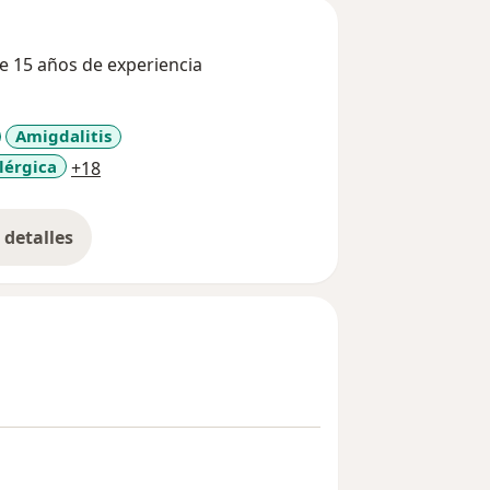
de 15 años de experiencia
Amigdalitis
a11y_sr_more_diseases
alérgica
+18
detalles
bre la experiencia