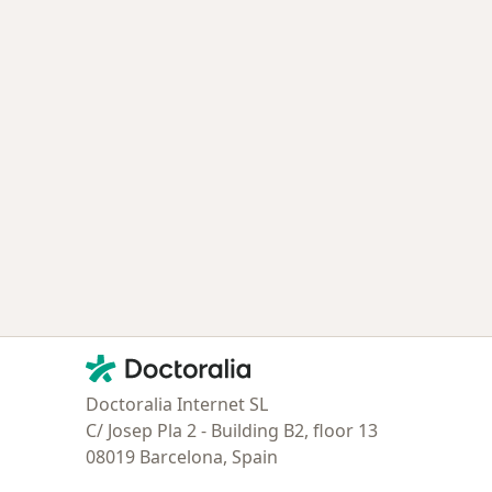
Contacto
Doctoralia - Página de inicio
Doctoralia Internet SL
C/ Josep Pla 2 - Building B2, floor 13
08019 Barcelona, Spain