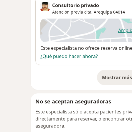
Consultorio privado
Atención previa cita,
Arequipa
04014
Ampli
se
Disponibilidad
Este especialista no ofrece reserva onlin
¿Qué puedo hacer ahora?
Mostrar más 
so
No se aceptan aseguradoras
Este especialista sólo acepta pacientes pr
directamente para reservar, o encontrar ot
aseguradora.