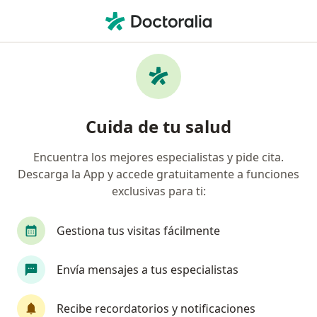
Men
Hemorroides • Arequipa, Arequipa
Filtros
• 1
Seguro
Mapa
Especialistas en Hemorroides en Arequipa
Cuida de tu salud
Encuentra los mejores especialistas y pide cita.
¿Qué especialidad estás buscando?
Descarga la App y accede gratuitamente a funciones
Gastroenterólogo
Cirujano general
Médic
exclusivas para ti:
Gestiona tus visitas fácilmente
Envía mensajes a tus especialistas
Recibe recordatorios y notificaciones