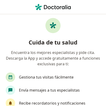
Men
Trastornos De La Atm • Arequipa, Arequipa
Filtros
• 1
Seguro
Mapa
Especialistas en Trastornos de la ATM en
Cuida de tu salud
Arequipa
Encuentra los mejores especialistas y pide cita.
Descarga la App y accede gratuitamente a funciones
¿Qué especialidad estás buscando?
exclusivas para ti:
Cirujano maxilofacial
Dentista
Otorrino
Gestiona tus visitas fácilmente
Envía mensajes a tus especialistas
Recibe recordatorios y notificaciones