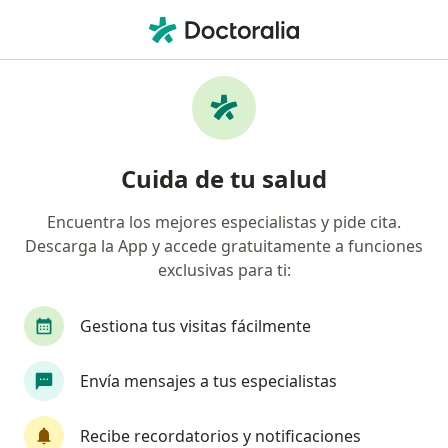
Men
Vértigo • Arequipa, Arequipa
Filtros
• 1
Seguro
Mapa
Especialistas en Vértigo en Arequipa
Cuida de tu salud
Encuentra los mejores especialistas y pide cita.
¿Qué especialidad estás buscando?
Descarga la App y accede gratuitamente a funciones
Neurólogo
Otorrino
Anestesiólogo
C
exclusivas para ti:
Gestiona tus visitas fácilmente
Envía mensajes a tus especialistas
Recibe recordatorios y notificaciones