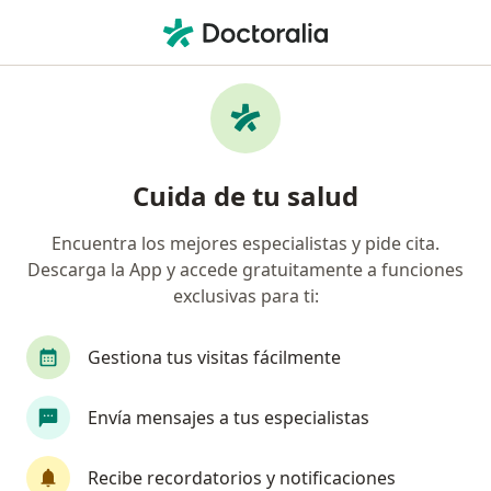
Men
Gripe • San Isidro, Lima
Filtros
• 1
Seguro
Mapa
Especialistas en Gripe en San Isidro
Cuida de tu salud
Encuentra los mejores especialistas y pide cita.
¿Qué especialidad estás buscando?
Descarga la App y accede gratuitamente a funciones
Neumólogo
Médico general
Ginecólogo
exclusivas para ti:
Gestiona tus visitas fácilmente
Envía mensajes a tus especialistas
Recibe recordatorios y notificaciones