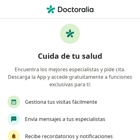
Men
Hemorroides • San Isidro, Lima
Filtros
• 1
Seguro
Mapa
Especialistas en Hemorroides en San Isidro
Cuida de tu salud
Encuentra los mejores especialistas y pide cita.
¿Qué especialidad estás buscando?
Descarga la App y accede gratuitamente a funciones
Cirujano general
Gastroenterólogo
exclusivas para ti:
Médico general
Cardiólogo
Gestiona tus visitas fácilmente
Ginecólogo
Ver más
Envía mensajes a tus especialistas
Recibe recordatorios y notificaciones