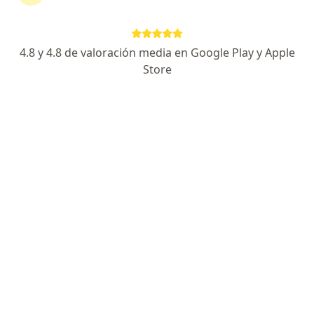
4.8 y 4.8 de valoración media en Google Play y Apple
Store
Dr. Hector Ricardo Shibao Miyasato
·
Ver más
Cirujano general
211 opinión
Dirección 1
Dirección 2
Online
Avenida República de Panamá 3609, San Isidro
•
Mapa
CIRUGIA DIGESTIVA SEDE SAN ISIDRO
Primera visita Cirugía General
S/ 350
Este especialista no ofrece reserva de cita en línea en esta dirección.
Solicita una cita