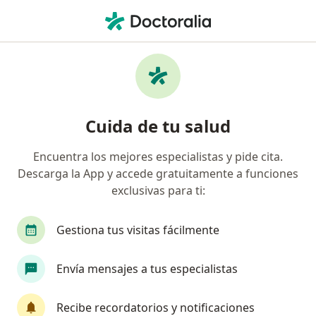
Men
Gastroenteritis • San Borja, Lima
Filtros
• 1
Seguro
Mapa
Especialistas en Gastroenteritis en San
Cuida de tu salud
Borja
Encuentra los mejores especialistas y pide cita.
Descarga la App y accede gratuitamente a funciones
¿Qué especialidad estás buscando?
exclusivas para ti:
Pediatra
Médico general
Gastroenterólo
Gestiona tus visitas fácilmente
Envía mensajes a tus especialistas
Recibe recordatorios y notificaciones