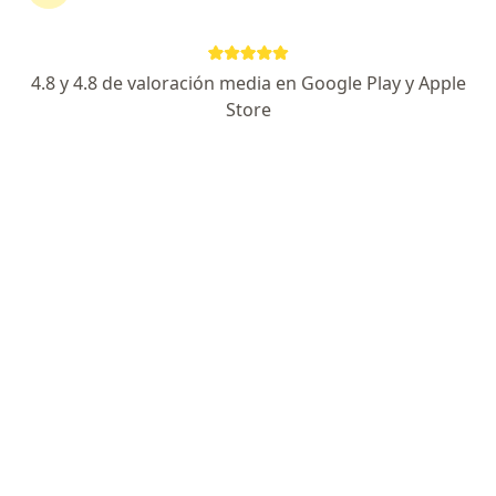
Página De Inicio
Lima
Mapfre
4.8 y 4.8 de valoración media en Google Play y Apple
Store
No hemos encontrado ningún Mapfre en
Lima, Lima