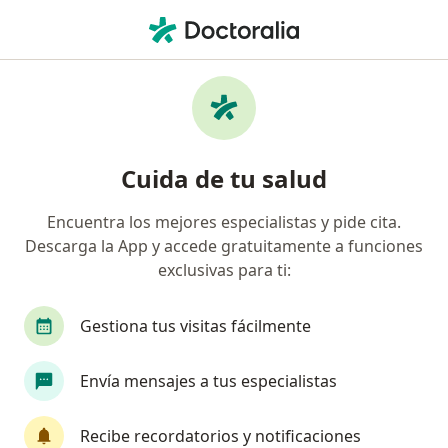
Men
Mapfre • Lima, Lima
Búsquedas relacionadas
Especialistas de Mapfre
Traumatólogos y ortopedistas de Mapfre en Lima
Cuida de tu salud
Cardiologos de Mapfre en Lima
Encuentra los mejores especialistas y pide cita.
Cirujanos generales de Mapfre en Lima
Descarga la App y accede gratuitamente a funciones
Neurocirujanos de Mapfre en Lima
exclusivas para ti:
Cirujanos cardiovasculares y tóracicos de Mapfre
Gestiona tus visitas fácilmente
en Lima
Ver más (13)
Envía mensajes a tus especialistas
Más en esta categoría: Especialistas de Mapf
Recibe recordatorios y notificaciones