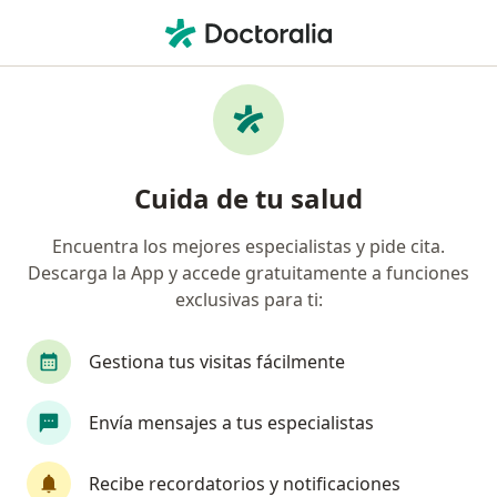
Men
Neurocirujano • Lima, Lima
Filtros
Seguro:
Mapfre
Ma
Neurocirujanos recomendados de Mapfre
Cuida de tu salud
en Lima
Encuentra los mejores especialistas y pide cita.
Descarga la App y accede gratuitamente a funciones
exclusivas para ti:
Gestiona tus visitas fácilmente
Envía mensajes a tus especialistas
Dr. Gustavo Orellana
Neurocirujano
Recibe recordatorios y notificaciones
3 opinión