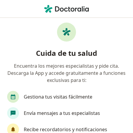
Men
Assist Card • Lima, Lima
Página De Inicio
Lima
Assist Card
Cuida de tu salud
Encuentra los mejores especialistas y pide cita.
Descarga la App y accede gratuitamente a funciones
exclusivas para ti:
Gestiona tus visitas fácilmente
Envía mensajes a tus especialistas
Recibe recordatorios y notificaciones