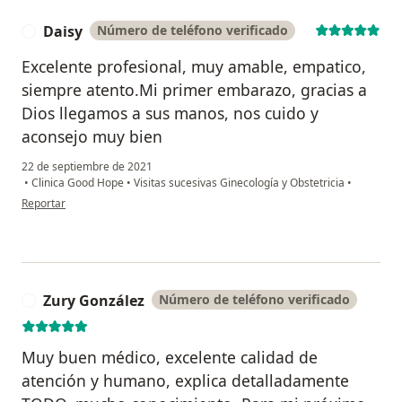
Daisy
Número de teléfono verificado
D
Excelente profesional, muy amable, empatico,
siempre atento.Mi primer embarazo, gracias a
Dios llegamos a sus manos, nos cuido y
aconsejo muy bien
22 de septiembre de 2021
•
Clinica Good Hope
•
Visitas sucesivas Ginecología y Obstetricia
•
en opinión del usuario Daisy
Reportar
Zury González
Número de teléfono verificado
Z
Muy buen médico, excelente calidad de
atención y humano, explica detalladamente