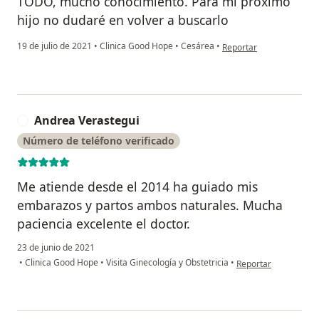
TODO, mucho conocimiento. Para mi próximo
hijo no dudaré en volver a buscarlo
en opinión del usuario 
19 de julio de 2021
•
Clinica Good Hope
•
Cesárea
•
Reportar
Andrea Verastegui
A
Número de teléfono verificado
Me atiende desde el 2014 ha guiado mis
embarazos y partos ambos naturales. Mucha
paciencia excelente el doctor.
23 de junio de 2021
en opinión del usuar
•
Clinica Good Hope
•
Visita Ginecología y Obstetricia
•
Reportar