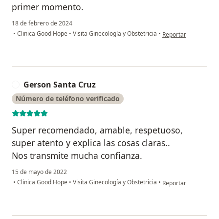
primer momento.
18 de febrero de 2024
en opinión del usuari
•
Clinica Good Hope
•
Visita Ginecología y Obstetricia
•
Reportar
Gerson Santa Cruz
G
Número de teléfono verificado
Super recomendado, amable, respetuoso,
super atento y explica las cosas claras..
Nos transmite mucha confianza.
15 de mayo de 2022
en opinión del usuar
•
Clinica Good Hope
•
Visita Ginecología y Obstetricia
•
Reportar