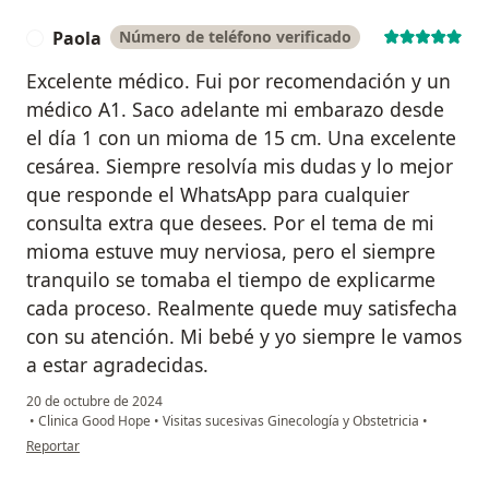
Paola
Número de teléfono verificado
P
Excelente médico. Fui por recomendación y un
médico A1. Saco adelante mi embarazo desde
el día 1 con un mioma de 15 cm. Una excelente
cesárea. Siempre resolvía mis dudas y lo mejor
que responde el WhatsApp para cualquier
consulta extra que desees. Por el tema de mi
mioma estuve muy nerviosa, pero el siempre
tranquilo se tomaba el tiempo de explicarme
cada proceso. Realmente quede muy satisfecha
con su atención. Mi bebé y yo siempre le vamos
a estar agradecidas.
20 de octubre de 2024
•
Clinica Good Hope
•
Visitas sucesivas Ginecología y Obstetricia
•
en opinión del usuario Paola
Reportar