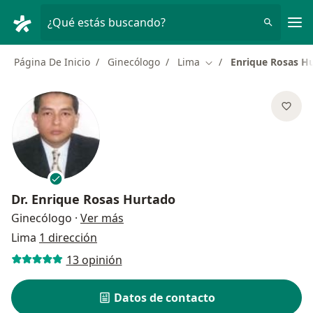
Men
¿Qué estás buscando?
Página De Inicio
Ginecólogo
Lima
Enrique Rosas H
Cambiar de ciudad
Dr.
Enrique Rosas Hurtado
sobre las especializaciones
Ginecólogo
·
Ver más
Lima
1 dirección
13 opinión
Datos de contacto