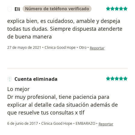
Eli
Número de teléfono verificado
E
explica bien, es cuidadoso, amable y despeja
todas tus dudas. Siempre dispuesta atenderte
de buena manera
en opinión del usuario Eli
27 de mayo de 2021
•
Clinica Good Hope
•
Otro
•
Reportar
Cuenta eliminada
Lo mejor
Dr muy profesional, tiene paciencia para
explicar al detalle cada situación además de
que resuelve tus consultas x tlf
en opinión del usuari
6 de junio de 2017
•
Clinica Good Hope
•
EMBARAZO
•
Reportar