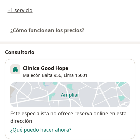
+1 servicio
¿Cómo funcionan los precios?
Consultorio
Clinica Good Hope
Malecón Balta 956,
Lima
15001
Ampliar
se abre en una nueva pestañ
Disponibilidad
Este especialista no ofrece reserva online en esta
dirección
¿Qué puedo hacer ahora?