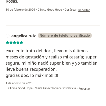
Rosas.
en opinión del usuar
10 de febrero de 2026
•
Clinica Good Hope
•
Cesárea
•
Reportar
angelica ruiz
Número de teléfono verificado
A
excelente trato del doc., llevo mis últimos
meses de gestación y realizo mi cesaría; super
segura, mi niño nació super bien y yo también
lleve buena recuperación.
gracias doc. lo máximo!!!!!!
1 de agosto de 2025
en opinión del usuari
•
Clinica Good Hope
•
Visita Ginecología y Obstetricia
•
Reportar