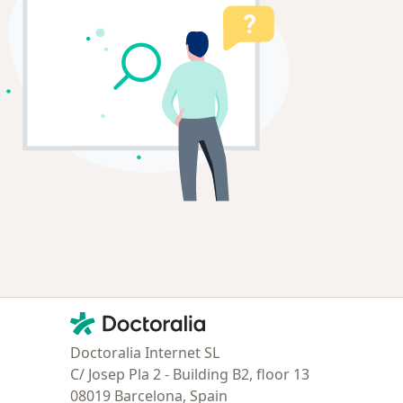
Contacto
Doctoralia - Página de inicio
Doctoralia Internet SL
C/ Josep Pla 2 - Building B2, floor 13
08019 Barcelona, Spain