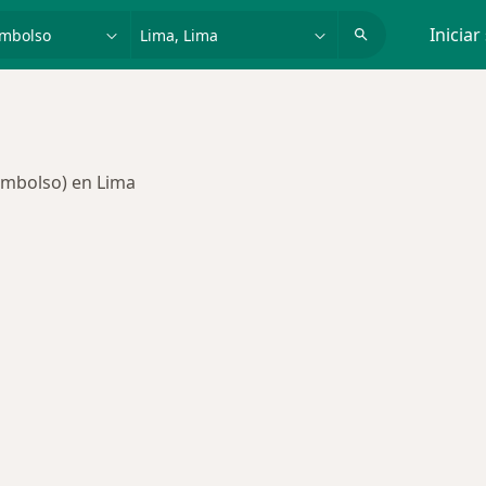
dad, enfermedad o nombre
p. ej. Lima
Iniciar
embolso) en Lima