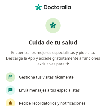
Men
Bcr • Lima, Lima
Página De Inicio
Lima
Bcr
Cuida de tu salud
Encuentra los mejores especialistas y pide cita.
Descarga la App y accede gratuitamente a funciones
exclusivas para ti:
Gestiona tus visitas fácilmente
Envía mensajes a tus especialistas
Recibe recordatorios y notificaciones