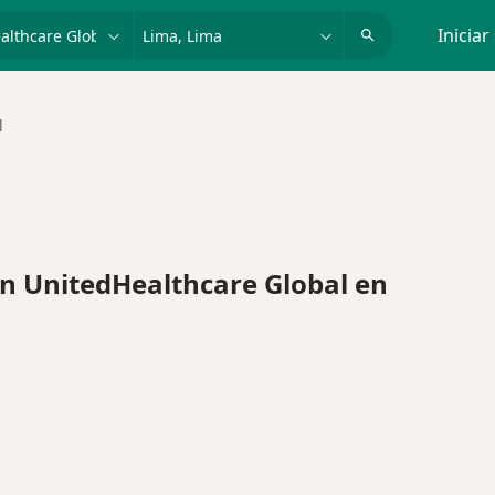
dad, enfermedad o nombre
p. ej. Lima
Iniciar
l
 UnitedHealthcare Global en