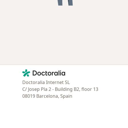
Contacto
Doctoralia - Página de inicio
Doctoralia Internet SL
C/ Josep Pla 2 - Building B2, floor 13
08019 Barcelona, Spain