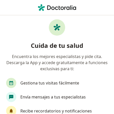
Men
Mapfre • Iquitos, Loreto
Página De Inicio
Iquitos
Mapfre
Cuida de tu salud
Encuentra los mejores especialistas y pide cita.
Descarga la App y accede gratuitamente a funciones
exclusivas para ti:
Gestiona tus visitas fácilmente
Envía mensajes a tus especialistas
Recibe recordatorios y notificaciones