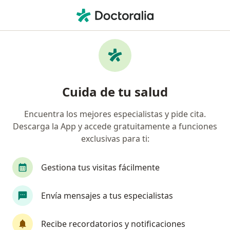
Men
Nefrólogo • Lima, Lima
Filtros
Seguro:
Mapfre
Ma
Nefrólogos recomendados de Mapfre en
Cuida de tu salud
Lima
Encuentra los mejores especialistas y pide cita.
Descarga la App y accede gratuitamente a funciones
exclusivas para ti:
Gestiona tus visitas fácilmente
Envía mensajes a tus especialistas
Santos Enrique Perez Pozo
Nefrólogo
Recibe recordatorios y notificaciones