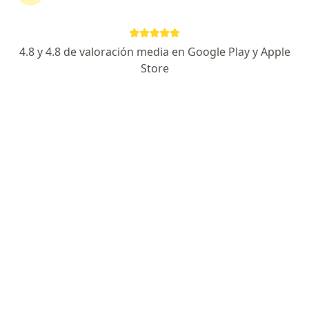
Av. Gregorio Escobedo 650, Lima
•
Mapa
Clínica San Felipe
Acepta Mapfre
4.8 y 4.8 de valoración media en Google Play y Apple
Visita Nefrología
Precio sin especificar
Store
Este especialista no ofrece reserva de cita en línea en esta dirección.
Solicita una cita
Dr. Javier Altamirano Cortez
Nefrólogo