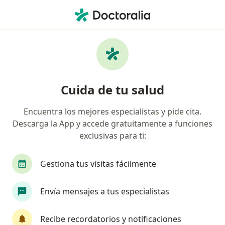
Men
Geriatra • Lima, Lima
Filtros
Seguro:
Mapfre
Ma
Geriatras recomendados de Mapfre en Lima
Cuida de tu salud
Encuentra los mejores especialistas y pide cita.
Descarga la App y accede gratuitamente a funciones
exclusivas para ti:
Gestiona tus visitas fácilmente
Dr. Pedro José León Chávez
Envía mensajes a tus especialistas
Geriatra
12 opinión
Recibe recordatorios y notificaciones