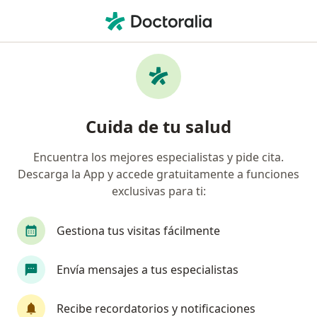
Men
Hematólogo • Lima, Lima
Filtros
Seguro:
Mapfre
Ma
Hematólogos recomendados de Mapfre en
Cuida de tu salud
Lima
Encuentra los mejores especialistas y pide cita.
Descarga la App y accede gratuitamente a funciones
exclusivas para ti:
Gestiona tus visitas fácilmente
Envía mensajes a tus especialistas
Dr. Suriel Errasti Díaz
Hematólogo
Recibe recordatorios y notificaciones